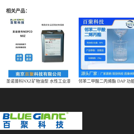
相关产品：
圣诺普科NXZ矿物油型 水性工业漆
邻苯二甲酸二丙烯酯 DAP 功
消泡剂 持久抑泡 现货
体 增塑剂 CAS:131-17-9