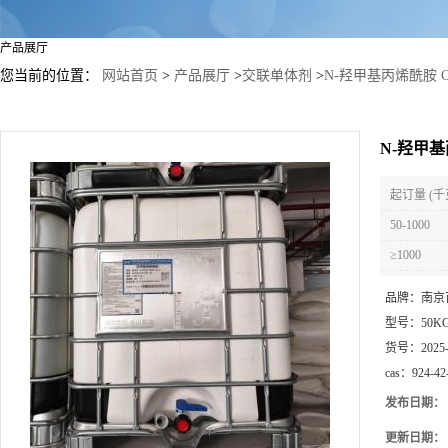
产品展厅
您当前的位置：
网站首页
>
产品展厅
>
交联单体剂
>
N-羟甲基丙烯酰胺 CA
N-羟甲基
起订量 (千
50-1000
≥1000
品牌：
南京
型号：
50KG
货号：
2025
cas：
924-42
发布日期：
更新日期：