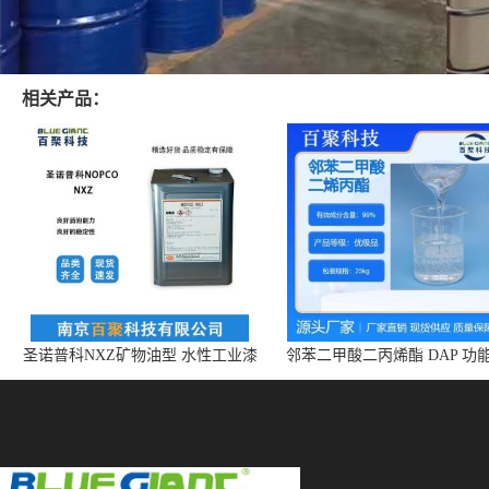
相关产品：
圣诺普科NXZ矿物油型 水性工业漆
邻苯二甲酸二丙烯酯 DAP 功
消泡剂 持久抑泡 现货
体 增塑剂 CAS:131-17-9