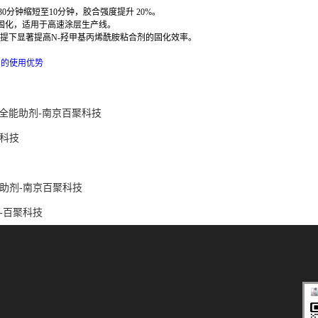
30
分钟缩短至
10
分钟，胶合强度提升
20%
。
固化，适用于高速涂层生产线。
提下显著提高
N-
羟甲基丙烯酰胺粘合剂的固化效率。
剂的使用优势
性全能助剂-南京百聚科技
科技
涂助剂-南京百聚科技
-百聚科技