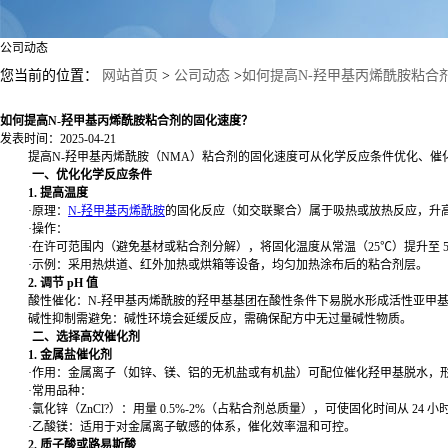
公司动态
您当前的位置：
网站首页
>
公司动态
>
如何提高N-羟甲基丙烯酰胺粘合
如何提高N-羟甲基丙烯酰胺粘合剂的固化速度？
发表时间：2025-04-21
提高
N-
羟甲基丙烯酰胺（
NMA
）粘合剂的固化速度可从化学反应条件优化、催
一、优化化学反应条件
1.
提高温度
·原理：
N-
羟甲基丙烯酰胺
的固化反应（如交联聚合）属于吸热或放热反应，升
·操作：
·在许可范围内（避免基材或粘合剂分解），将固化温度从常温（
25
℃）提升至
·示例：采用热烘道、红外加热或烘箱等设备，均匀加热涂布后的粘合剂层。
2.
调节
pH
值
酸性催化：
N-
羟甲基丙烯酰胺的羟甲基基团在酸性条件下易脱水形成活性亚甲
碱性抑制需避免：碱性环境会延缓反应，需确保配方中无过量碱性物质。
二、选择高效催化剂
1.
金属盐催化剂
·作用：金属离子（如锌、镁、铝的无机盐或有机盐）可配位催化羟甲基脱水，
·常用品种：
·氯化锌（
ZnCl
?）：用量
0.5%-2%
（占粘合剂总质量），可使固化时间从
24
小
·乙酸镁：适用于对金属离子敏感的体系，催化效率温和可控。
2.
质子酸或路易斯酸