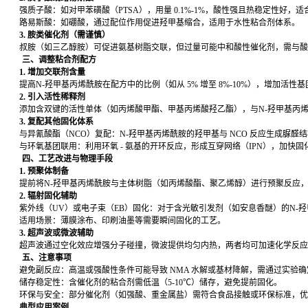
强质子酸：如对甲苯磺酸（
PTSA
），用量
0.1%-1%
，酸性强且热稳定性好，适
路易斯酸：如硼酸，通过配位作用促进羟甲基缩合，适用于水性粘合剂体系。
3.
胺类催化剂（需谨慎）
叔胺（如三乙醇胺）可促进氨基树脂交联，但过量可能中和酸性催化剂，需与酸
三、调整粘合剂配方
1.
增加交联剂含量
提高
N-
羟甲基丙烯酰胺在配方中的比例（如从
5%
增至
8%-10%
），增加活性基
2.
引入活性稀释剂
添加含双键的活性单体（如丙烯酸甲酯、甲基丙烯酸羟乙酯），与
N-
羟甲基丙
3.
复配其他固化体系
与异氰酸酯（
NCO
）复配：
N-
羟甲基丙烯酰胺的羟甲基与
NCO
反应生成脲醛结
与环氧基团联用：利用环氧
-
氨基的开环反应，形成互穿网络（
IPN
），加快固
四、工艺改进与物理手段
1.
预聚体制备
提前将
N-
羟甲基丙烯酰胺与主体树脂（如丙烯酸酯、聚乙烯醇）进行预聚反应
2.
辐射固化辅助
紫外线（
UV
）或电子束（
EB
）固化：对于含光敏引发剂（如安息香醚）的
N-
羟
适用场景：薄膜涂布、印刷油墨等需要瞬间固化的工艺。
3.
超声波或微波辅助
超声波通过空化效应增强分子碰撞，微波提供均匀内热，两者均可加速化学反应
五、注意事项
避免副反应：高温或强酸性条件可能导致
NMA
水解或基材降解，需通过实验确
储存稳定性：含催化剂的粘合剂需低温（
5-10
℃）储存，避免提前固化。
环保与安全：部分催化剂（如强酸、重金属盐）需符合食品接触或环保标准，优
典型应用案例