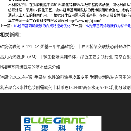
木材胶粘剂：在脲醛树脂中添加
1%
氯化锌和
5%N-
羟甲基丙烯酰胺，固化时间从
纺织涂层：采用
UV
固化工艺，含
N-
羟甲基丙烯酰胺的丙烯酸酯粘合剂在
10
秒内
通过以上方法的协同作用，可根据具体应用需求灵活调整，在保证粘合性能的前
本文来源于南京百聚科技有限公司官网
http://www.njbjkj.com/
上一篇：
N-羟甲基丙烯酰胺的合成路径与优化
下一篇：
N-羟甲基丙烯酰胺作为粘合
相关新闻：
硅烷偶联剂 A-171（乙烯基三甲氧基硅烷）｜界面桥梁交联核心耐候改
昌九丙烯酰胺（AM）｜微生物法高纯单体，绿色工艺引领行业-南京百聚
N羟甲基丙烯酰胺的基本信息介绍
道康宁DC51有机硅手感剂 水性涂料油墨皮革专用 耐磨爽滑防粘连可重
乳液聚合&水性色浆刚需助剂｜科莱恩LCN407高亲水无APEO乳化分散剂