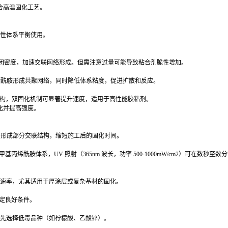
合高温固化工艺。
性体系平衡使用。
团密度，加速交联网络形成。但需注意过量可能导致粘合剂脆性增加。
烯酰胺形成共聚网络，同时降低体系粘度，促进扩散和反应。
构，双固化机制可显著提升速度，适用于高性能胶粘剂。
化并提高强度。
，形成部分交联结构，缩短施工后的固化时间。
甲基丙烯酰胺体系，
UV
照射（
365nm
波长，功率
500-1000mW/cm
2）可在数秒至数
速率，尤其适用于厚涂层或复杂基材的固化。
定
良好条件。
先选择低毒品种（如柠檬酸、乙酸锌）。