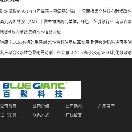
硅烷偶联剂 A-171（乙烯基三甲氧基硅烷）｜界面桥梁交联核心耐候改
昌九丙烯酰胺（AM）｜微生物法高纯单体，绿色工艺引领行业-南京百聚
N羟甲基丙烯酰胺的基本信息介绍
道康宁DC51有机硅手感剂 水性涂料油墨皮革专用 耐磨爽滑防粘连可重
乳液聚合&水性色浆刚需助剂｜科莱恩LCN407高亲水无APEO乳化分散剂
公司首页
公司介绍
公司动态
产品展厅
证书荣誉
联系方式
在线留言