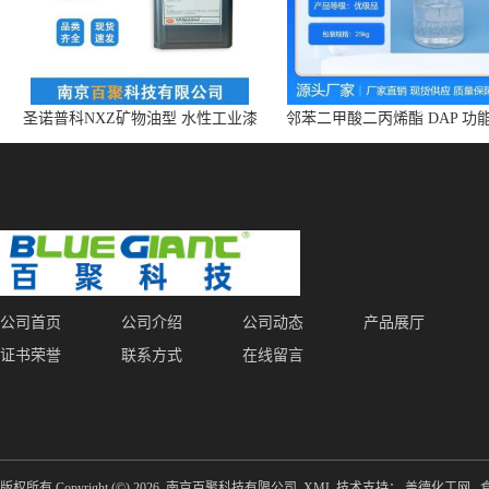
圣诺普科NXZ矿物油型 水性工业漆
邻苯二甲酸二丙烯酯 DAP 功
消泡剂 持久抑泡 现货
体 增塑剂 CAS:131-17-9
公司首页
公司介绍
公司动态
产品展厅
证书荣誉
联系方式
在线留言
版权所有 Copyright (©) 2026
南京百聚科技有限公司
XML
技术支持：
盖德化工网