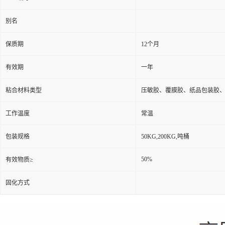
别名
保质期
12个月
有效期
一年
粘合材料类型
压敏胶、覆膜胶、纸品包装胶
工作温度
常温
包装规格
50KG,200KG,吨桶
50%
有效物质≥
固化方式