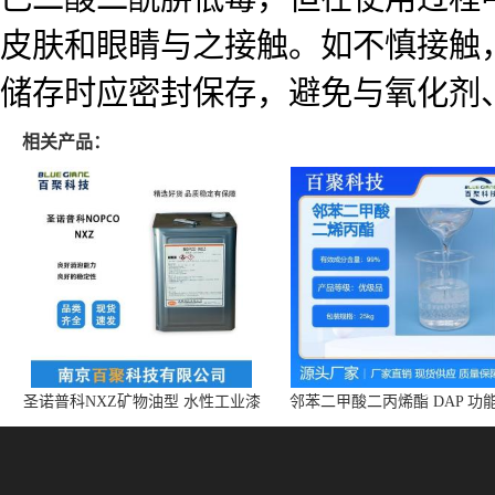
皮肤和眼睛与之接触。如不慎接触
储存时应密封保存，避免与氧化剂
相关产品：
圣诺普科NXZ矿物油型 水性工业漆
邻苯二甲酸二丙烯酯 DAP 功
消泡剂 持久抑泡 现货
体 增塑剂 CAS:131-17-9