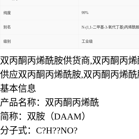
99%
纯度
别名
N-(1,1-二甲基-3-氧代丁基)丙烯
级别
工业级
双丙酮丙烯酰胺供货商,双丙酮丙烯
供应双丙酮丙烯酰胺,双丙酮丙烯酰
基本信息
产品名称：双丙酮丙烯酰
简称：双胺（DAAM）
分子式：C?H??NO?