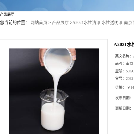
产品展厅
您当前的位置：
网站首页
>
产品展厅
>
A2021水性清漆 水性透明漆 南京
A2021
英文名称：
品牌：
南京
型号：
50K
货号：
2025
价格：
￥14
发布日期：
更新日期：