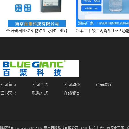
圣诺普科NXZ矿物油型 水性工业漆
邻苯二甲酸二丙烯酯 DAP 功
消泡剂 持久抑泡 现货
体 增塑剂 CAS:131-17-9
公司首页
公司介绍
公司动态
产品展厅
证书荣誉
联系方式
在线留言
版权所有 Copyright (©) 2026
南京百聚科技有限公司
XML
技术支持：
盖德化工网