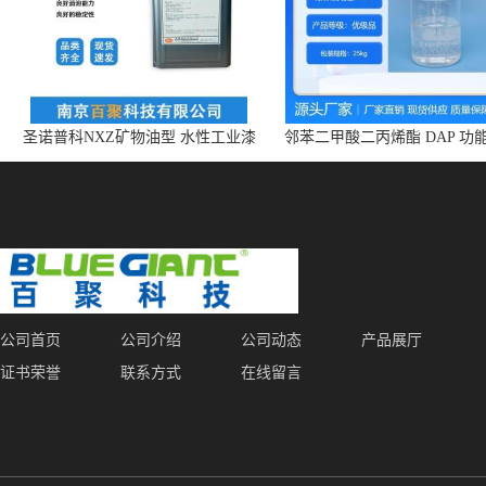
圣诺普科NXZ矿物油型 水性工业漆
邻苯二甲酸二丙烯酯 DAP 功
消泡剂 持久抑泡 现货
体 增塑剂 CAS:131-17-9
公司首页
公司介绍
公司动态
产品展厅
证书荣誉
联系方式
在线留言