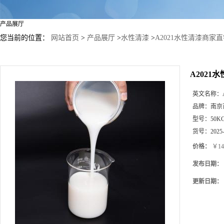
产品展厅
您当前的位置：
网站首页
>
产品展厅
>
水性清漆
>
A2021水性清漆商家
A2021
英文名称：
品牌：
南京
型号：
50K
货号：
2025
价格：
￥14
发布日期：
更新日期：