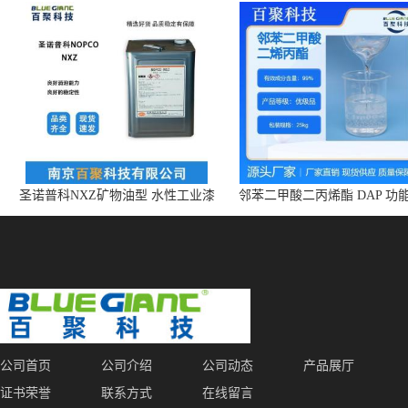
圣诺普科NXZ矿物油型 水性工业漆
邻苯二甲酸二丙烯酯 DAP 功
消泡剂 持久抑泡 现货
体 增塑剂 CAS:131-17-9
公司首页
公司介绍
公司动态
产品展厅
证书荣誉
联系方式
在线留言