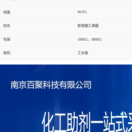
99.9%
纯度
别名
新癸酸乙烯酯
包装
180KG，880KG
级别
工业级