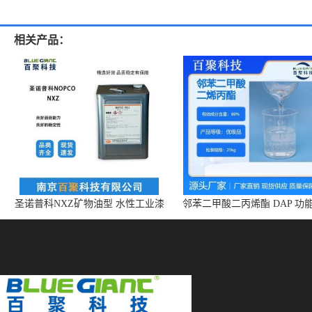
相关产品：
圣诺普科NXZ矿物油型 水性工业漆
邻苯二甲酸二丙烯酯 DAP 功
消泡剂 持久抑泡 现货
体 增塑剂 CAS:131-17-9