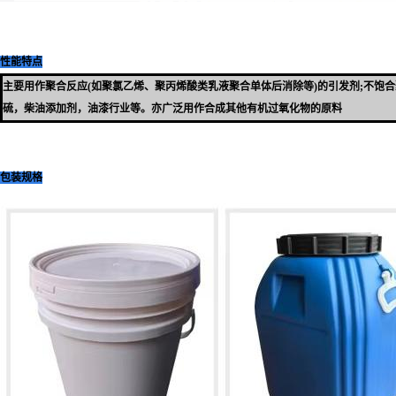
性能特点
主要用作聚合反应
(
如聚氯乙烯、聚丙烯酸类乳液聚合单体后消除等
)
的引发剂
;
不饱合
硫，柴油添加剂，油
漆行业等。亦广泛用作合成其他有机过氧化物的原料
包装规格