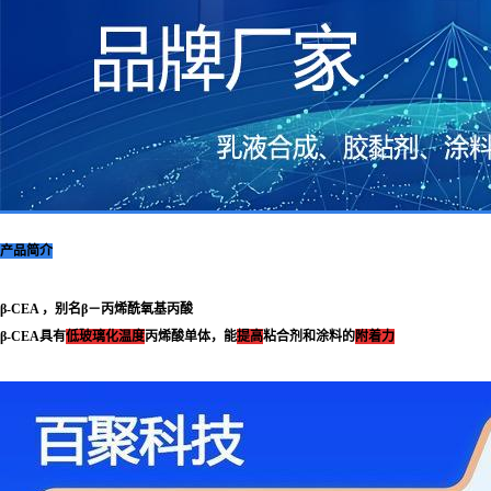
产品简介
β-CEA ，别名
β
－丙烯酰氧基丙酸
β-CEA
具有
低玻璃化温度
丙烯酸单体，能
提高
粘合剂和涂料的
附着力