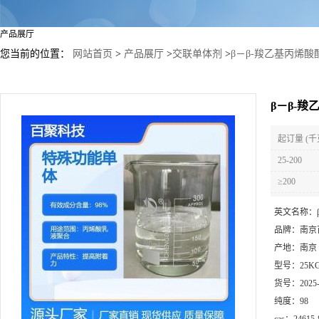
产品展厅
您当前的位置：
网站首页
>
产品展厅
>
交联单体剂
>
β－β-羧乙基丙烯
β－β-
起订量 (千
25-200
≥200
英文名称：
品牌：
南京
产地：
南京
型号：
25K
货号：
2025
纯度：
98