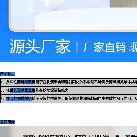
产
品特点
1、反应性
丙烯酸双键
易于在乳液聚合和辐射固化体系中与乙烯类及丙烯酸类单体共
2、较
低的玻璃化温度
能有效地促进粘结力
3、
较长的侧羧酸链
给予良好的挠曲性，促使聚合物和底材间产生有效的相互作用，
公司简介