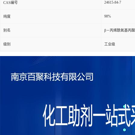
24615-84-7
CAS编号
98%
纯度
别名
β－丙烯酰氧基丙酸
级别
工业级