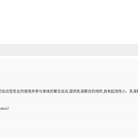
的反应型乳化剂使用并参与单体的聚合反应,提供乳液聚合的场所,具有起泡性小、乳液
ation）