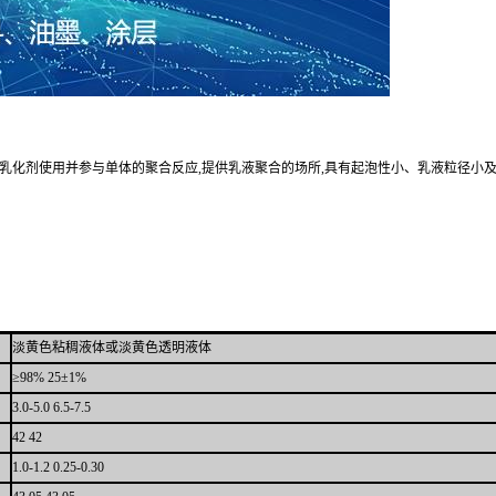
乳化剂使用并参与单体的聚合反应,提供乳液聚合的场所,具有起泡性小、乳液粒径小
淡黄色粘稠液体或淡黄色透明液体
≥98% 25±1%
3.0-5.0 6.5-7.5
42 42
1.0-1.2 0.25-0.30