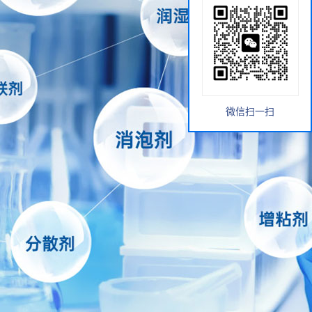
微信扫一扫