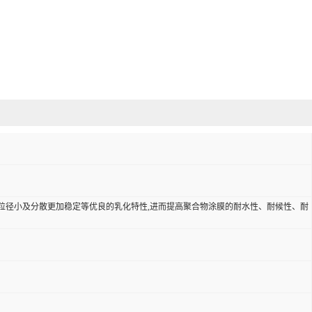
粒径小及分散更加稳定等优良的乳化特性,进而提高聚合物涂膜的耐水性、耐候性、耐