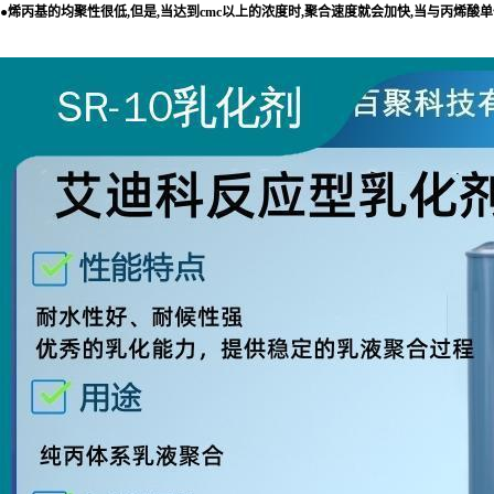
●烯丙基的均聚性很低,但是,当达到cmc以上的浓度时,聚合速度就会加快,当与丙烯酸