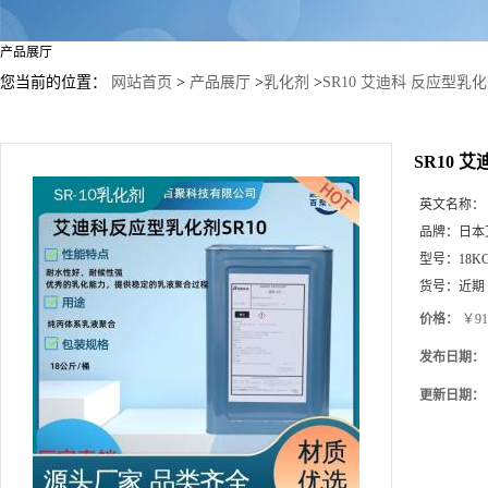
产品展厅
您当前的位置：
网站首页
>
产品展厅
>
乳化剂
>
SR10 艾迪科 反应型乳
SR10 
英文名称：
品牌：
日本
型号：
18K
货号：
近期
价格：
￥91
发布日期：
更新日期：