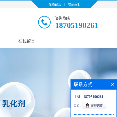
在线留言
|
联系我们
咨询热线
18705190261
在线留言
|
|
联系方式
手机：
18705190261
Q Q：