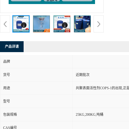
产品详请
品牌
货号
近期批次
用途
共聚表面活性剂COPS-1的出现
型号
包装规格
25KG,200KG,吨桶
CAS编号