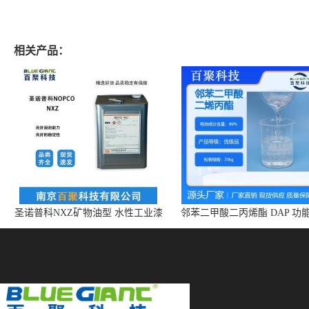
相关产品：
圣诺普科NXZ矿物油型 水性工业漆
邻苯二甲酸二丙烯酯 DAP 功
消泡剂 持久抑泡 现货
体 增塑剂 CAS:131-17-9