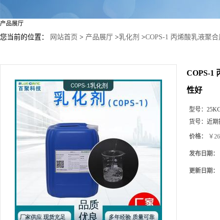
产品展厅
您当前的位置：
网站首页
>
产品展厅
>
乳化剂
>
COPS-1 丙烯酸乳液
COPS-
性好
型号：
25K
货号：
近期
价格：
￥26
发布日期：
更新日期：