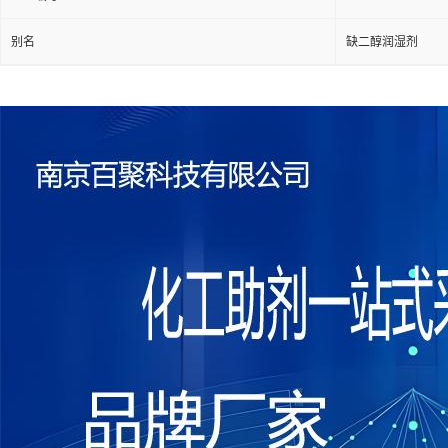
别名
缺二醇润湿剂