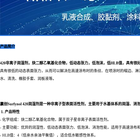
产品简介
420非离子润湿剂，炔二醇乙氧基化合物，低动态张力，低泡沫，低HLB值，具有很
具有很低的动态表面张力，从而可以解决在高速涂布时的条纹、在喷涂时的缩边、淋
水、清洗、橡胶手套、润板液等。
赢创Surfynol 420润湿剂是一种非离子型表面活性剂，主要用于水基体系的润湿、
1. 产品特性
- 化学组成：炔二醇乙氧基化合物，属于双子星非离子表面活性剂。
- 主要功能：优异的润湿性、低动态表面张力、低泡沫、消泡性能，适用于高速涂布
- HLB值：4（低亲水亲油平衡值），适合低水敏感性体系。