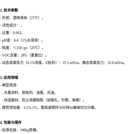
2. 技术参数
- 外观：透明液体（25℃）。
- 活性成分： 。
- 比重：0.943。
- pH值：6-8（1%水溶液）。
- 粘度：＜250 cps（20℃）。
- VOC含量：28%（重量比）。
- 动态表面张力（0.1%浓度，6泡/秒）：35.1 mN/m，静态表面张力：32.0 mN/m。
3. 应用领域
- 典型用途：
- 水基涂料、胶粘剂、油墨、光油。
- 润湿基材，防止涂膜缺陷（如缩孔、针眼、鱼眼）。
- 推荐添加量：0.1%-1%，需高速搅拌30分钟以确保均匀分散。
4. 包装与储存
- 标准包装：190kg铁桶。