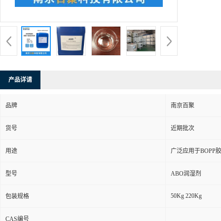
产品详请
品牌
南京百聚
货号
近期批次
用途
广泛应用于BOP
型号
ABO润湿剂
50Kg 220Kg
包装规格
CAS编号