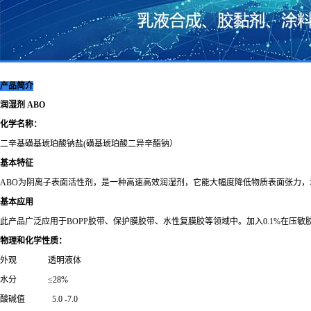
产品简介
润湿剂
ABO
化学名称：
二辛基磺基琥珀酸钠盐
(磺基琥珀酸二异辛酯钠）
基本特征
ABO为阴离子表面活性剂，是一种高速高效润湿剂，它能大幅度降低物质表面张力
基本应用
此产品广泛应用于
BOPP胶带、保护膜胶带、水性复膜胶等领域中。加入0.1%在
物理和化学性质：
外观
透明液体
水分
≤28%
酸碱值
5.0 -7.0