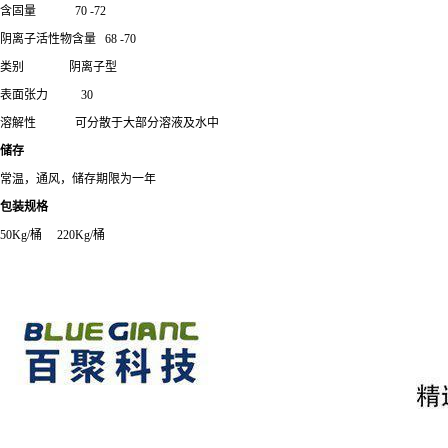
含固量
70 -72
阴离子活性物含量
68 -70
类别
阴离子型
表面张力
30
溶解性
可分散于大部分溶液及水中
储存
常温，通风，储存期限为一年
包装规格
50Kg/桶 220Kg/桶