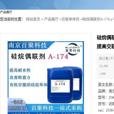
产品展厅
您当前的位置：
网站首页
>
产品展厅
>
交联单体剂
>
硅烷偶联剂A-174
硅烷偶联
提高交联
起订量 (千
25-200
≥200
英文名称
品牌：
南
型号：
25
货号：
近
cas：
2530