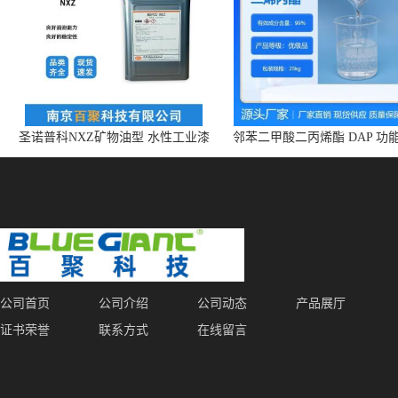
圣诺普科NXZ矿物油型 水性工业漆
邻苯二甲酸二丙烯酯 DAP 功
消泡剂 持久抑泡 现货
体 增塑剂 CAS:131-17-9
公司首页
公司介绍
公司动态
产品展厅
证书荣誉
联系方式
在线留言