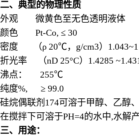
二、典型的物理性质
外观
微黄色至无色透明液体
颜色
Pt-Co, ≤ 30
密度
（
ρ 20℃，g/cm3）1.043~1
折光率
（
nD 25°C）1.4285 ~1.43
沸点：
255℃
纯度
%, ≥ 99.0
硅烷偶联剂
174可溶于甲醇、乙醇
在搅拌下可溶于PH=4的水中,水解产
三、用途：