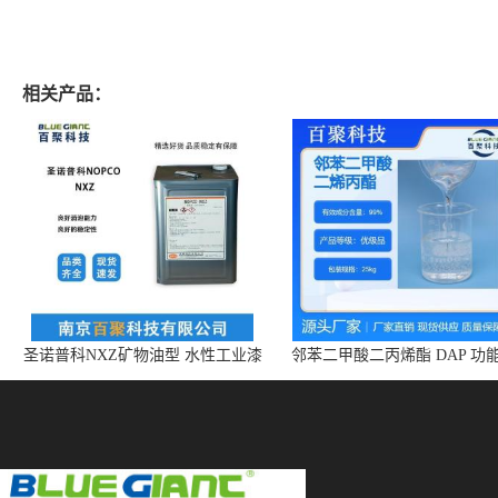
相关产品：
圣诺普科NXZ矿物油型 水性工业漆
邻苯二甲酸二丙烯酯 DAP 功
消泡剂 持久抑泡 现货
体 增塑剂 CAS:131-17-9