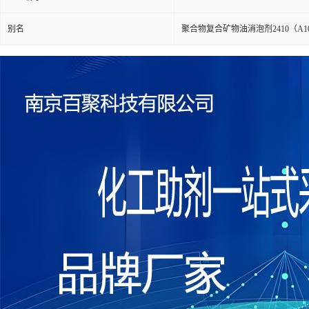
别名
聚合物复合矿物油消泡剂2410（A1