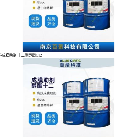
剂 涂料成膜助剂 十二碳醇酯C12